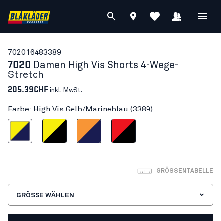
70201648
3389
7020
Damen High Vis Shorts 4-Wege-
Stretch
205.39CHF
inkl. MwSt.
Farbe: High Vis Gelb/Marineblau (3389)
is Gelb/Marineblau
High Vis Gelb/Schwarz
High Vis Orange/Marineblau
High Vis Rot/Schwarz
GRÖSSENTABELLE
GRÖSSE WÄHLEN