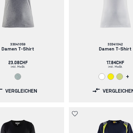
Artikelnummer:
Artikelnummer:
33041059
33341042
Damen T-Shirt
Damen T-Shirt
23.08CHF
17.84CHF
inkl. MwSt.
inkl. MwSt.
+
VERGLEICHEN
VERGLEICHE