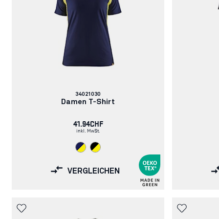
Artikelnummer:
34021030
Damen T-Shirt
41.94CHF
inkl. MwSt.
VERGLEICHEN