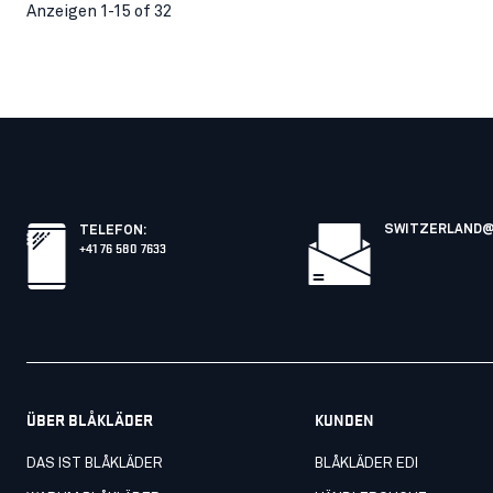
Anzeigen 1-15 of 32
SWITZERLAND@
TELEFON
:
+41 76 580 7633
ÜBER BLÅKLÄDER
KUNDEN
DAS IST BLÅKLÄDER
BLÅKLÄDER EDI