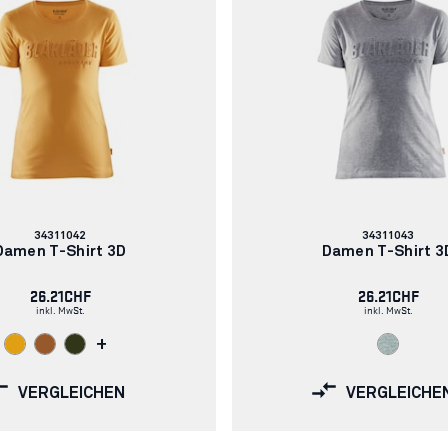
Artikelnummer:
Artikelnummer:
34311042
34311043
Damen T-Shirt 3D
Damen T-Shirt 3
26.21CHF
26.21CHF
inkl. MwSt.
inkl. MwSt.
+
VERGLEICHEN
VERGLEICHE