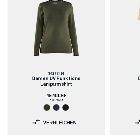
Artikelnummer:
34271126
Damen UV Funktions
Langarmshirt
45.40CHF
inkl. MwSt.
VERGLEICHEN