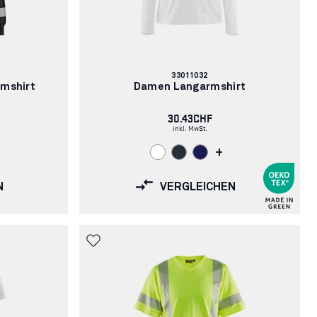
Artikelnummer:
33011032
rmshirt
Damen Langarmshirt
30.43CHF
inkl. MwSt.
+
N
VERGLEICHEN