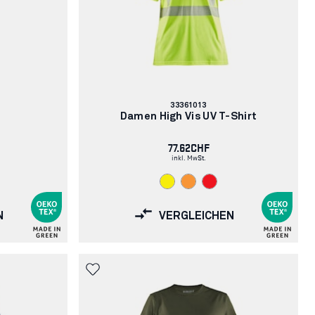
Artikelnummer:
33361013
Damen High Vis UV T-Shirt
77.62CHF
inkl. MwSt.
N
VERGLEICHEN