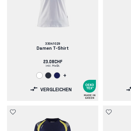
Artikelnummer:
33041029
Damen T-Shirt
23.08CHF
inkl. MwSt.
+
VERGLEICHEN