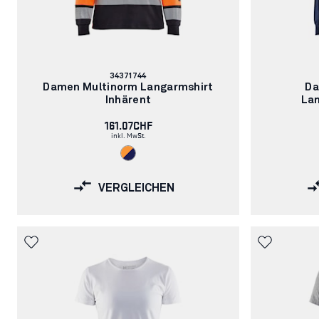
Artikelnummer:
34371744
Damen Multinorm Langarmshirt
Da
Inhärent
Lan
161.07CHF
inkl. MwSt.
VERGLEICHEN