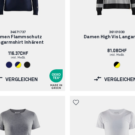
Artikelnummer:
Artikelnummer:
34671737
36101030
men Flammschutz
Damen High Vis Langa
garmshirt Inhärent
81.08CHF
116.37CHF
inkl. MwSt.
inkl. MwSt.
VERGLEICHEN
VERGLEICHE