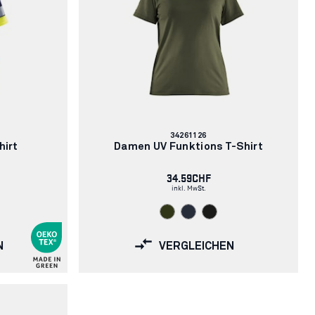
Artikelnummer:
34261126
hirt
Damen UV Funktions T-Shirt
34.59CHF
inkl. MwSt.
N
VERGLEICHEN