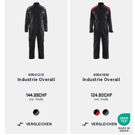
Artikelnummer:
Artikelnummer:
60541210
60541800
Industrie Overall
Industrie Overall
144.69CHF
124.80CHF
inkl. MwSt.
inkl. MwSt.
VERGLEICHEN
VERGLEICHEN