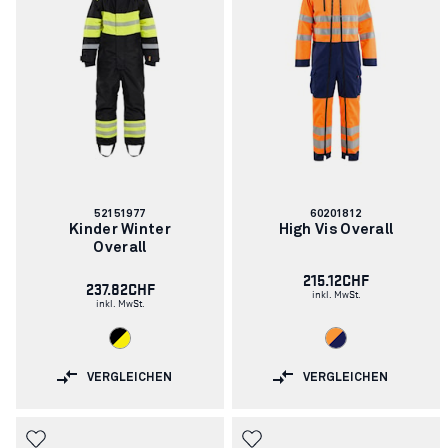
Artikelnummer:
Artikelnummer:
52151977
60201812
Kinder Winter
High Vis Overall
Overall
215.12CHF
237.82CHF
inkl. MwSt.
inkl. MwSt.
VERGLEICHEN
VERGLEICHEN