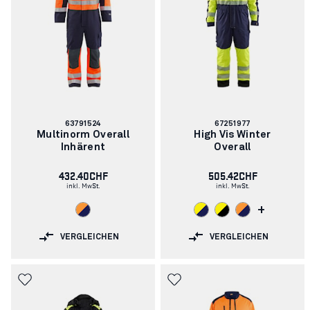
Artikelnummer:
Artikelnummer:
63791524
67251977
Multinorm Overall
High Vis Winter
Inhärent
Overall
432.40CHF
505.42CHF
inkl. MwSt.
inkl. MwSt.
+
VERGLEICHEN
VERGLEICHEN