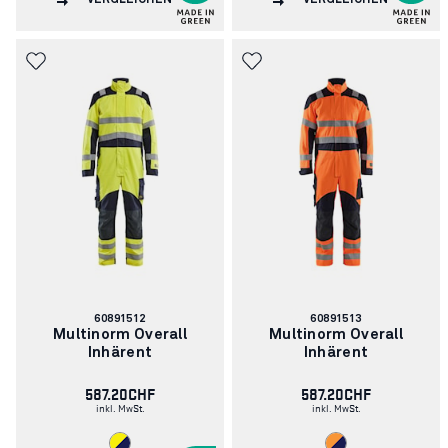
VERGLEICHEN
VERGLEICHEN
Artikelnummer:
Artikelnummer:
60891512
60891513
Multinorm Overall
Multinorm Overall
Inhärent
Inhärent
587.20CHF
587.20CHF
inkl. MwSt.
inkl. MwSt.