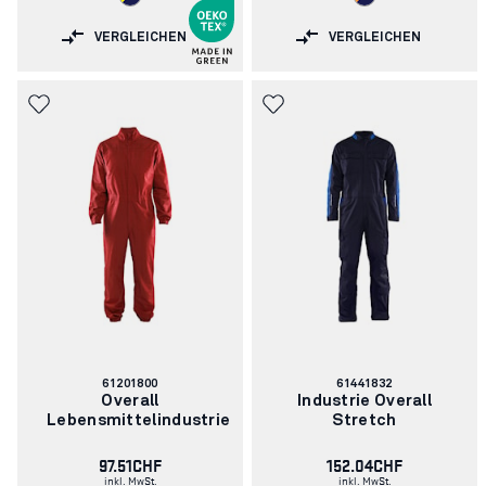
VERGLEICHEN
VERGLEICHEN
Artikelnummer:
Artikelnummer:
61201800
61441832
Overall
Industrie Overall
Lebensmittelindustrie
Stretch
97.51CHF
152.04CHF
inkl. MwSt.
inkl. MwSt.