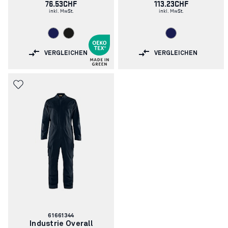
76.53CHF
113.23CHF
inkl. MwSt.
inkl. MwSt.
VERGLEICHEN
VERGLEICHEN
Artikelnummer:
61661344
Industrie Overall