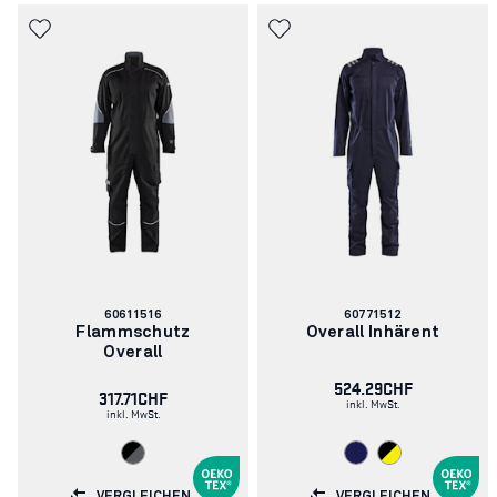
Artikelnummer:
Artikelnummer:
60611516
60771512
Flammschutz
Overall Inhärent
Overall
524.29CHF
317.71CHF
inkl. MwSt.
inkl. MwSt.