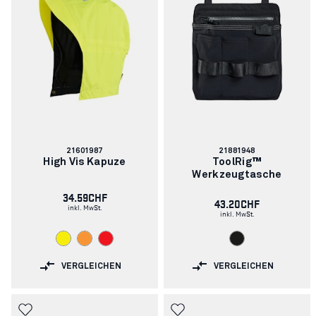
Artikelnummer:
Artikelnummer:
21601987
21881948
High Vis Kapuze
ToolRig™
Werkzeugtasche
34.59CHF
43.20CHF
inkl. MwSt.
inkl. MwSt.
VERGLEICHEN
VERGLEICHEN