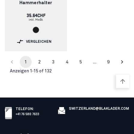
Hammerhalter
35.64CHF
inkl. MwSt.
VERGLEICHEN
1
2
3
4
5
…
9
Anzeigen 1-15 of 132
SWITZERLAND@BLAKLADER.COM
TELEFON
:
+41 76 580 7633