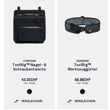
Artikelnummer:
Artikelnummer:
21891948
25200000
ToolRig™ Nagel- &
ToolRig™
Schraubentasche
Werkzeuggürtel
43.20CHF
66.96CHF
inkl. MwSt.
inkl. MwSt.
VERGLEICHEN
VERGLEICHEN