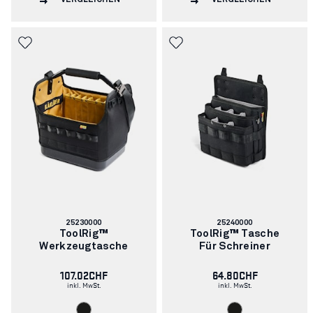
VERGLEICHEN
VERGLEICHEN
Artikelnummer:
Artikelnummer:
25230000
25240000
ToolRig™
ToolRig™ Tasche
Werkzeugtasche
Für Schreiner
107.02CHF
64.80CHF
inkl. MwSt.
inkl. MwSt.