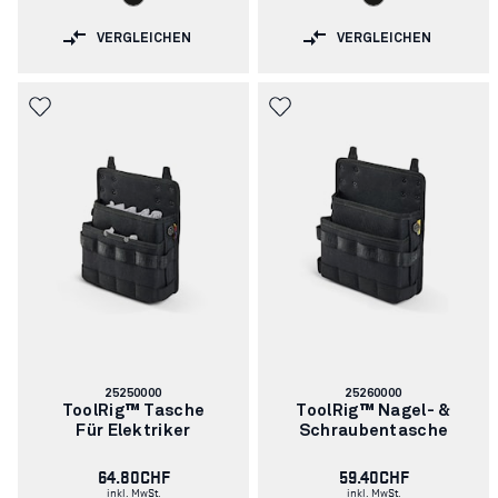
VERGLEICHEN
VERGLEICHEN
Artikelnummer:
Artikelnummer:
25250000
25260000
ToolRig™ Tasche
ToolRig™ Nagel- &
Für Elektriker
Schraubentasche
64.80CHF
59.40CHF
inkl. MwSt.
inkl. MwSt.