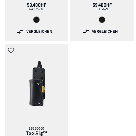
59.40CHF
59.40CHF
inkl. MwSt.
inkl. MwSt.
VERGLEICHEN
VERGLEICHEN
Artikelnummer:
25330000
ToolRig™