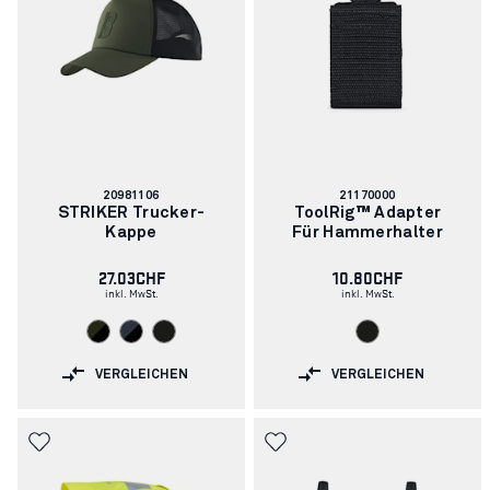
Artikelnummer:
Artikelnummer:
20981106
21170000
STRIKER Trucker-
ToolRig™ Adapter
Kappe
Für Hammerhalter
27.03CHF
10.80CHF
inkl. MwSt.
inkl. MwSt.
VERGLEICHEN
VERGLEICHEN