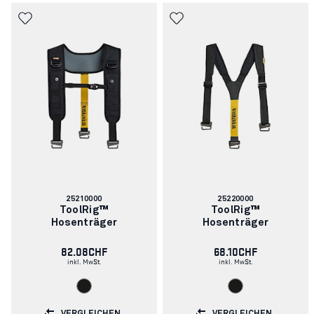
Artikelnummer:
Artikelnummer:
25210000
25220000
ToolRig™
ToolRig™
Hosenträger
Hosenträger
82.08CHF
68.10CHF
inkl. MwSt.
inkl. MwSt.