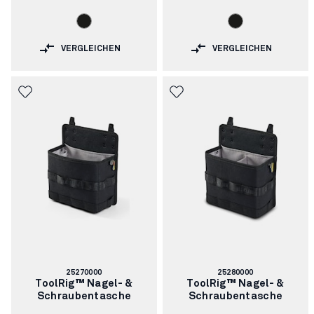
VERGLEICHEN
VERGLEICHEN
Artikelnummer:
Artikelnummer:
25270000
25280000
ToolRig™ Nagel- &
ToolRig™ Nagel- &
Schraubentasche
Schraubentasche