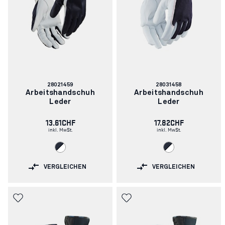
Artikelnummer:
Artikelnummer:
28021459
28031458
Arbeitshandschuh
Arbeitshandschuh
Leder
Leder
13.61CHF
17.82CHF
inkl. MwSt.
inkl. MwSt.
VERGLEICHEN
VERGLEICHEN