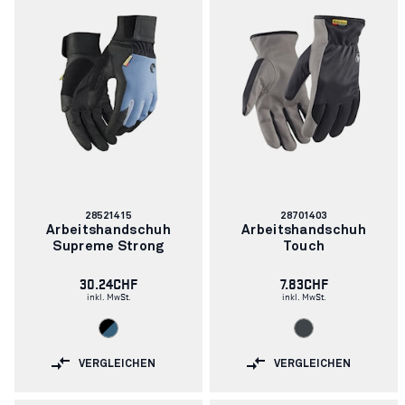
Artikelnummer:
Artikelnummer:
28521415
28701403
Arbeitshandschuh
Arbeitshandschuh
Supreme Strong
Touch
30.24CHF
7.83CHF
inkl. MwSt.
inkl. MwSt.
VERGLEICHEN
VERGLEICHEN