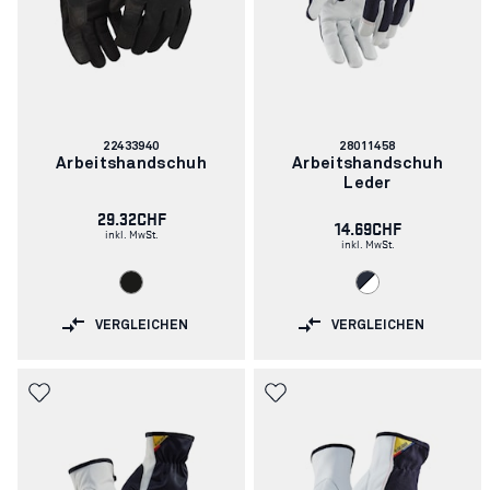
Artikelnummer:
Artikelnummer:
22433940
28011458
Arbeitshandschuh
Arbeitshandschuh
Leder
29.32CHF
14.69CHF
inkl. MwSt.
inkl. MwSt.
VERGLEICHEN
VERGLEICHEN