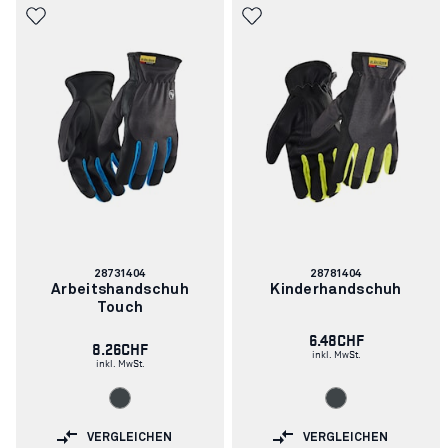
Artikelnummer:
Artikelnummer:
28731404
28781404
Arbeitshandschuh
Kinderhandschuh
Touch
6.48CHF
8.26CHF
inkl. MwSt.
inkl. MwSt.
VERGLEICHEN
VERGLEICHEN