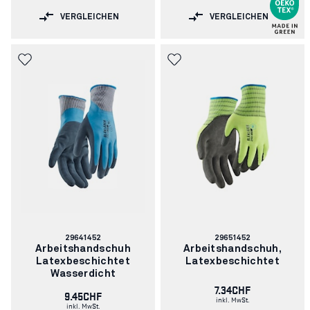
VERGLEICHEN
VERGLEICHEN
Artikelnummer:
Artikelnummer:
29641452
29651452
Arbeitshandschuh
Arbeitshandschuh,
Latexbeschichtet
Latexbeschichtet
Wasserdicht
7.34CHF
9.45CHF
inkl. MwSt.
inkl. MwSt.