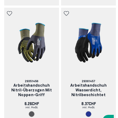
Artikelnummer:
Artikelnummer:
29351456
29361457
Arbeitshandschuh
Arbeitshandschuh
Nitril-Überzogen Mit
Wasserdicht,
Noppen-Griff
Nitrilbeschichtet
6.26CHF
8.37CHF
inkl. MwSt.
inkl. MwSt.