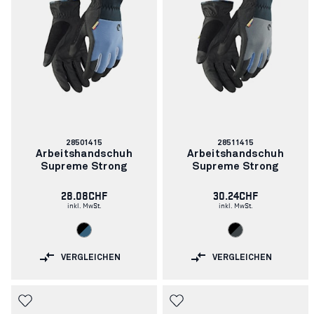
Artikelnummer:
Artikelnummer:
28501415
28511415
Arbeitshandschuh
Arbeitshandschuh
Supreme Strong
Supreme Strong
28.08CHF
30.24CHF
inkl. MwSt.
inkl. MwSt.
VERGLEICHEN
VERGLEICHEN