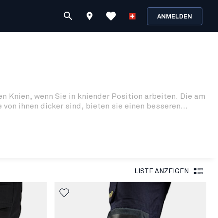
ANMELDEN
n Knien, wenn Sie in kniender Position arbeiten. Die am
von ihnen dicker sind, bieten sie einen besseren
LISTE ANZEIGEN