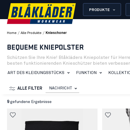
PRODUKTE
/
/
Home
Alle Produkte
Knieschoner
BEQUEME KNIEPOLSTER
Schützen Sie Ihre Knie! Blåkläders Kniepolster für Her
besten funktionierenden Knieschützer bieten verbessert
Wärmeschutz als dünne Kniepolster. Dies ist wichtig, w
ART DES KLEIDUNGSSTÜCKS
FUNKTION
KOLLEKTI
NACHRICHT
ALLE FILTER
9
gefundene Ergebnisse