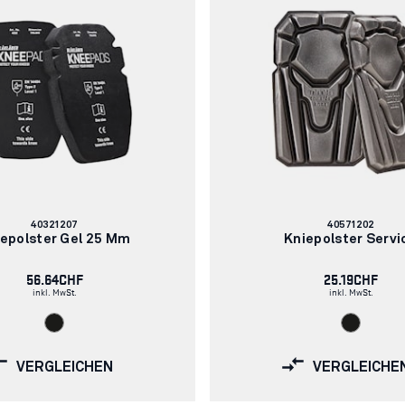
Artikelnummer:
Artikelnummer:
40321207
40571202
epolster Gel 25 Mm
Kniepolster Servi
56.64CHF
25.19CHF
inkl. MwSt.
inkl. MwSt.
VERGLEICHEN
VERGLEICHE