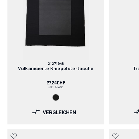
Artikelnummer:
21271948
Vulkanisierte Kniepolstertasche
Tr
27.24CHF
inkl. MwSt.
VERGLEICHEN