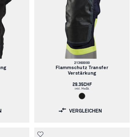
Artikelnummer:
21360000
ung
Flammschutz Transfer
Verstärkung
29.35CHF
inkl. MwSt.
N
VERGLEICHEN