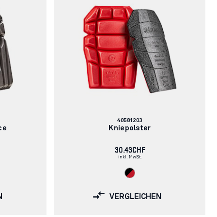
Artikelnummer:
40581203
ce
Kniepolster
30.43CHF
inkl. MwSt.
N
VERGLEICHEN