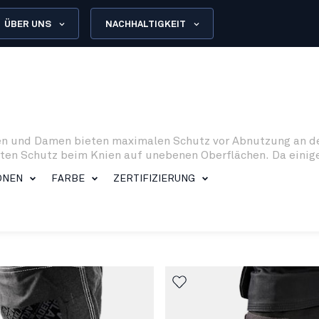
ÜBER UNS
NACHHALTIGKEIT
ren und Damen bieten maximalen Schutz vor Abnutzung an de
en Schutz beim Knien auf unebenen Oberflächen. Da einige 
enn Sie beispielsweise im Winter im Freien arbeiten.
ONEN
FARBE
ZERTIFIZIERUNG