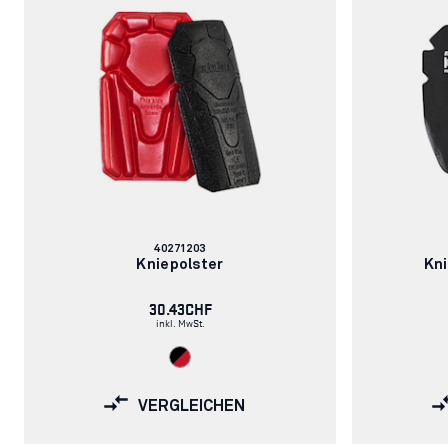
Artikelnummer:
40271203
Kniepolster
Kni
30.43CHF
inkl. MwSt.
VERGLEICHEN