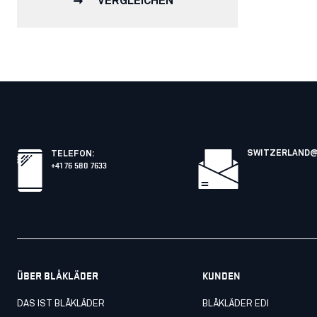
VERGLEICHEN
SWITZERLAND@
TELEFON
:
+41 76 580 7633
ÜBER BLÅKLÄDER
KUNDEN
DAS IST BLÅKLÄDER
BLÅKLÄDER EDI