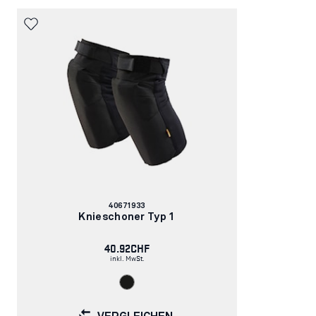
Artikelnummer:
40671933
Knieschoner Typ 1
40.92CHF
inkl. MwSt.