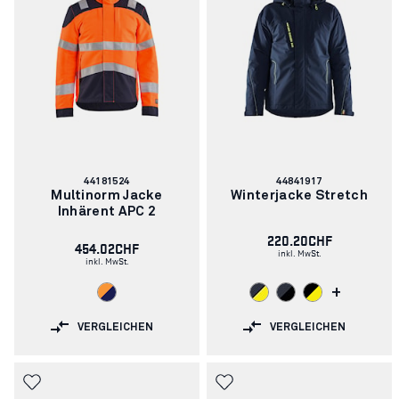
Artikelnummer:
Artikelnummer:
44181524
44841917
Multinorm Jacke
Winterjacke Stretch
Inhärent APC 2
220.20CHF
454.02CHF
inkl. MwSt.
inkl. MwSt.
+
VERGLEICHEN
VERGLEICHEN