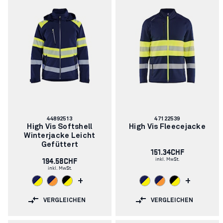
Artikelnummer:
Artikelnummer:
44892513
47122539
High Vis Softshell
High Vis Fleecejacke
Winterjacke Leicht
Gefüttert
151.34CHF
inkl. MwSt.
194.58CHF
inkl. MwSt.
+
+
VERGLEICHEN
VERGLEICHEN