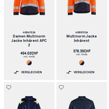
Artikelnummer:
Artikelnummer:
40841524
40891524
Damen Multinorm
Multinorm Jacke
Jacke Inhärent APC
Inhärent
2
378.35CHF
454.02CHF
inkl. MwSt.
inkl. MwSt.
VERGLEICHEN
VERGLEICHEN