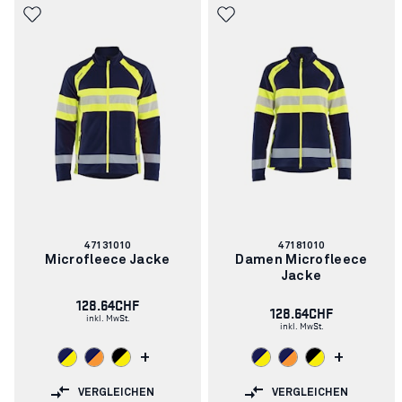
Artikelnummer:
Artikelnummer:
47131010
47181010
Microfleece Jacke
Damen Microfleece
Jacke
128.64CHF
128.64CHF
inkl. MwSt.
inkl. MwSt.
+
+
VERGLEICHEN
VERGLEICHEN