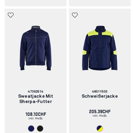
Artikelnummer:
Artikelnummer:
47392514
48011503
Sweatjacke Mit
Schweißerjacke
Sherpa-Futter
205.39CHF
108.10CHF
inkl. MwSt.
inkl. MwSt.