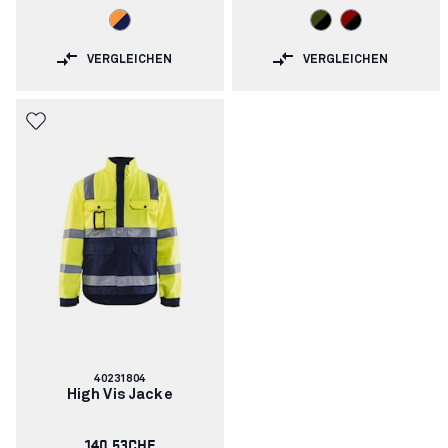
VERGLEICHEN
VERGLEICHEN
Artikelnummer:
40231804
High Vis Jacke
140.53CHF