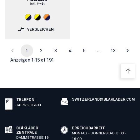
inkl. MwSt.
VERGLEICHEN
1
2
3
4
5
…
13
Anzeigen 1-15 of 191
SWITZERLAND@BLAKLADER.COM
TELEFON
:
+41 76 580 7633
BLÅKLÄDER
ERREICHBARKEIT
ZENTRALE
MONTAG - DONNERSTAG: 8:00 -
DAMMSTRASSE 19
16:00