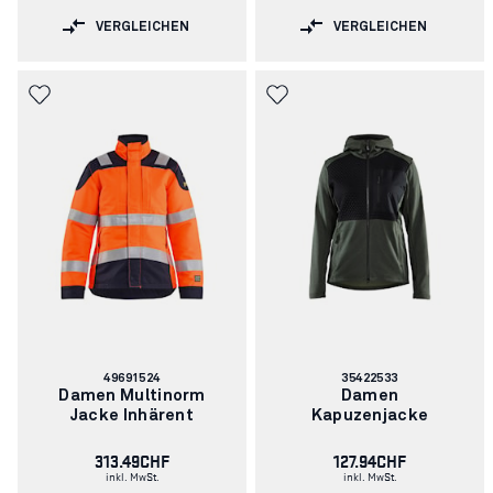
VERGLEICHEN
VERGLEICHEN
Artikelnummer:
Artikelnummer:
49691524
35422533
Damen Multinorm
Damen
Jacke Inhärent
Kapuzenjacke
313.49CHF
127.94CHF
inkl. MwSt.
inkl. MwSt.