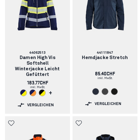
Artikelnummer:
Artikelnummer:
44062513
44111847
Damen High Vis
Hemdjacke Stretch
Softshell
Winterjacke Leicht
85.40CHF
Gefüttert
inkl. MwSt.
183.77CHF
inkl. MwSt.
+
VERGLEICHEN
VERGLEICHEN