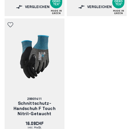
VERGLEICHEN
VERGLEICHEN
Artikelnummer:
29901411
Schnittschutz-
Handschuh F Touch
Nitril-Getaucht
16.09CHF
inkl. MwSt.