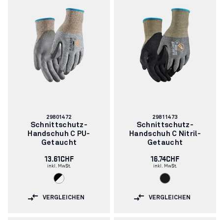
Artikelnummer:
Artikelnummer:
29801472
29811473
Schnittschutz-
Schnittschutz-
Handschuh C PU-
Handschuh C Nitril-
Getaucht
Getaucht
13.61CHF
16.74CHF
inkl. MwSt.
inkl. MwSt.
VERGLEICHEN
VERGLEICHEN