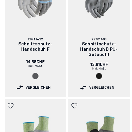
Artikelnummer:
Artikelnummer:
29911422
29701468
Schnittschutz-
Schnittschutz-
Handschuh F
Handschuh B PU-
Getaucht
14.58CHF
13.61CHF
inkl. MwSt.
inkl. MwSt.
VERGLEICHEN
VERGLEICHEN