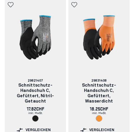
Artikelnummer:
Artikelnummer:
29821407
29831408
Schnittschutz-
Schnittschutz-
Handschuh C,
Handschuh C,
Gefüttert, Nitril-
Gefüttert,
Getaucht
Wasserdicht
17.82CHF
18.25CHF
inkl. MwSt.
inkl. MwSt.
VERGLEICHEN
VERGLEICHEN