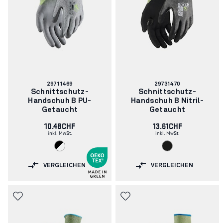
Artikelnummer:
Artikelnummer:
29711469
29731470
Schnittschutz-
Schnittschutz-
Handschuh B PU-
Handschuh B Nitril-
Getaucht
Getaucht
10.48CHF
13.61CHF
inkl. MwSt.
inkl. MwSt.
VERGLEICHEN
VERGLEICHEN