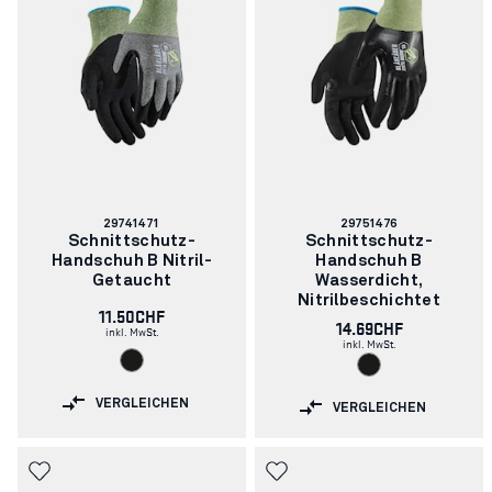
Artikelnummer:
Artikelnummer:
29741471
29751476
Schnittschutz-
Schnittschutz-
Handschuh B Nitril-
Handschuh B
Getaucht
Wasserdicht,
Nitrilbeschichtet
11.50CHF
14.69CHF
inkl. MwSt.
inkl. MwSt.
VERGLEICHEN
VERGLEICHEN