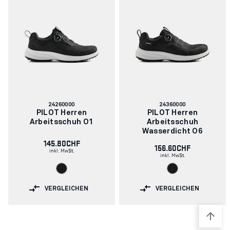
Artikelnummer:
Artikelnummer:
24260000
24360000
PILOT Herren
PILOT Herren
Arbeitsschuh O1
Arbeitsschuh
Wasserdicht O6
145.80CHF
156.60CHF
inkl. MwSt.
inkl. MwSt.
VERGLEICHEN
VERGLEICHEN