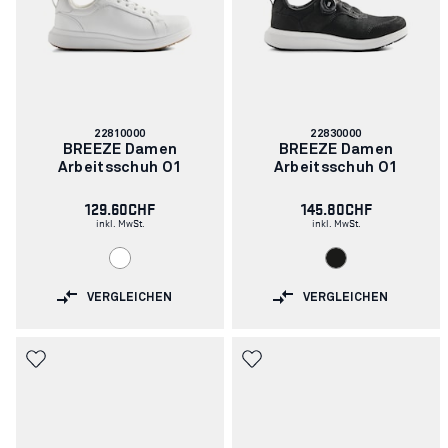
Artikelnummer:
Artikelnummer:
22810000
22830000
BREEZE Damen
BREEZE Damen
Arbeitsschuh O1
Arbeitsschuh O1
129.60CHF
145.80CHF
inkl. MwSt.
inkl. MwSt.
VERGLEICHEN
VERGLEICHEN