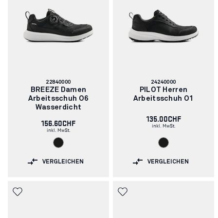
Artikelnummer:
Artikelnummer:
22840000
24240000
BREEZE Damen
PILOT Herren
Arbeitsschuh O6
Arbeitsschuh O1
Wasserdicht
135.00CHF
156.60CHF
inkl. MwSt.
inkl. MwSt.
VERGLEICHEN
VERGLEICHEN