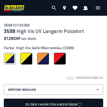
35981013
3389
3598
High Vis UV Langarm Poloshirt
97.29CHF
inkl. MwSt.
Farbe: High Vis Gelb/Marineblau (3389)
is Gelb/Marineblau
High Vis Gelb/Schwarz
High Vis Orange/Marineblau
High Vis Rot/Schwarz
GRÖSSENTABELLE
GRÖSSE WÄHLEN
ZU DEN FAVORITEN HINZUFÜGEN