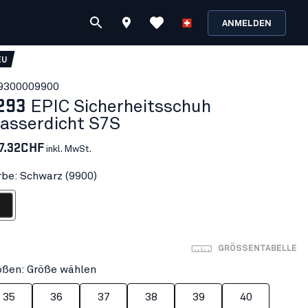
ANMELDEN
EU
930000
9900
293
EPIC Sicherheitsschuh
asserdicht S7S
7.32CHF
inkl. MwSt.
rbe: Schwarz (9900)
warz
GRÖSSENTABELLE
ößen: Größe wählen
35
36
37
38
39
40