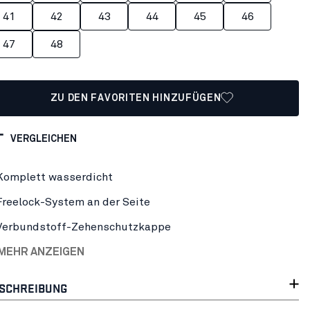
41
42
43
44
45
46
47
48
ZU DEN FAVORITEN HINZUFÜGEN
VERGLEICHEN
Komplett wasserdicht
Freelock-System an der Seite
Verbundstoff-Zehenschutzkappe
 MEHR ANZEIGEN
SCHREIBUNG