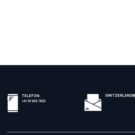
SWITZERLAND@
TELEFON
:
+41 76 580 7633