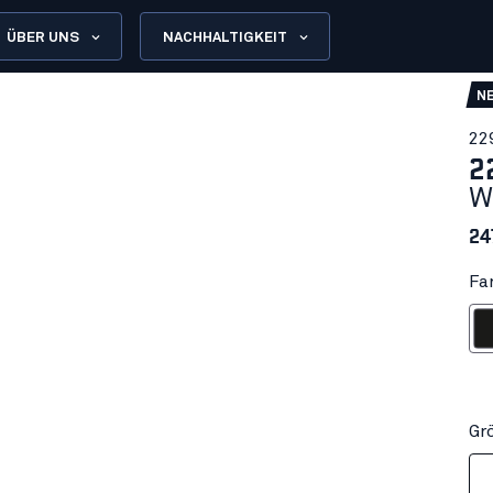
ÜBER UNS
NACHHALTIGKEIT
N
22
2
W
24
Fa
Sch
Gr