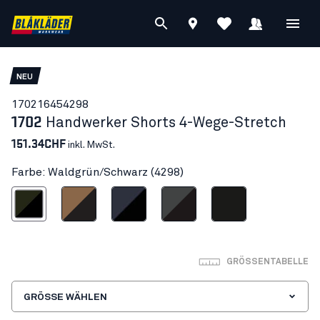
NEU
17021645
4298
1702
Handwerker Shorts 4-Wege-Stretch
151.34CHF
inkl. MwSt.
Farbe: Waldgrün/Schwarz (4298)
ldgrün/Schwarz
Nougat/Schwarz
Dunkel Marineblau/Schwarz
Mittelgrau/Schwarz
Schwarz
GRÖSSENTABELLE
GRÖSSE WÄHLEN