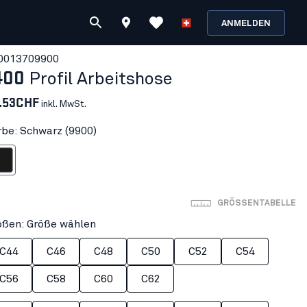
ANMELDEN
001370
9900
400
Profil Arbeitshose
.53CHF
inkl. MwSt.
rbe: Schwarz (9900)
warz
GRÖSSENTABELLE
ößen: Größe wählen
C44
C46
C48
C50
C52
C54
C56
C58
C60
C62