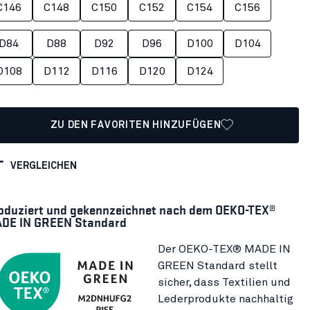
C146
C148
C150
C152
C154
C156
D84
D88
D92
D96
D100
D104
D108
D112
D116
D120
D124
ZU DEN FAVORITEN HINZUFÜGEN
VERGLEICHEN
oduziert und gekennzeichnet nach dem OEKO-TEX®
DE IN GREEN Standard
Der OEKO-TEX® MADE IN
GREEN Standard stellt
sicher, dass Textilien und
Lederprodukte nachhaltig