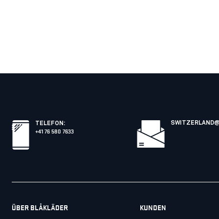
SWITZERLAND@
TELEFON
:
+41 76 580 7633
ÜBER BLÅKLÄDER
KUNDEN