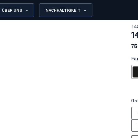
ÜBER UNS
NACHHALTIGKEIT
14
1
76
Fa
Sch
Gr