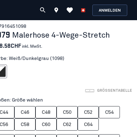
ANMELDEN
791645
1098
079
Malerhose 4-Wege-Stretch
8.58CHF
inkl. MwSt.
rbe: Weiß/Dunkelgrau (1098)
nkelgrau
GRÖSSENTABELLE
ößen: Größe wählen
C44
C46
C48
C50
C52
C54
C56
C58
C60
C62
C64