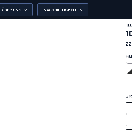
ÜBER UNS
NACHHALTIGKEIT
10
1
22
Fa
Weiß/Du
Gr