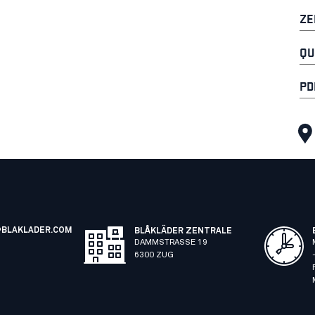
ZE
QU
PD
BLAKLADER.COM
BLÅKLÄDER ZENTRALE
DAMMSTRASSE 19
6300 ZUG