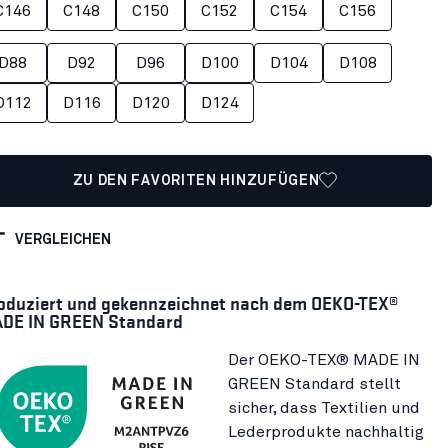
C146
C148
C150
C152
C154
C156
D88
D92
D96
D100
D104
D108
D112
D116
D120
D124
ZU DEN FAVORITEN HINZUFÜGEN
VERGLEICHEN
oduziert und gekennzeichnet nach dem OEKO-TEX®
DE IN GREEN Standard
Der OEKO-TEX® MADE IN
GREEN Standard stellt
sicher, dass Textilien und
Lederprodukte nachhaltig