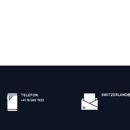
SWITZERLAND@
TELEFON
:
+41 76 580 7633