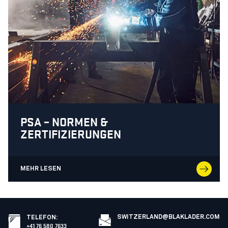
PSA – NORMEN &
ZERTIFIZIERUNGEN
MEHR LESEN
SWITZERLAND@BLAKLADER.COM
TELEFON
:
+41 76 580 7633